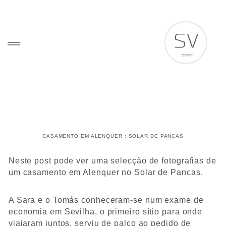
HOME
WEDDING VISUAL STORIES
CASAMENTO EM ALENQUER : SOLAR DE PANCAS
Neste post pode ver uma selecção de fotografias de
VÍDEO
um casamento em Alenquer no Solar de Pancas.
SOBRE
Sobre Nós
A Sara e o Tomás conheceram-se num exame de
economia em Sevilha, o primeiro sítio para onde
Clientes
viajaram juntos, serviu de palco ao pedido de